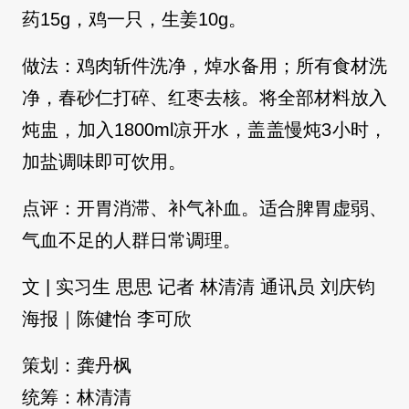
药15g，鸡一只，生姜10g。
做法：鸡肉斩件洗净，焯水备用；所有食材洗
净，春砂仁打碎、红枣去核。将全部材料放入
炖盅，加入1800ml凉开水，盖盖慢炖3小时，
加盐调味即可饮用。
点评：开胃消滞、补气补血。适合脾胃虚弱、
气血不足的人群日常调理。
文 | 实习生 思思 记者 林
清
清 通讯员 刘庆钧
海报｜陈健怡 李可欣
策划：龚丹枫
统筹：林
清
清