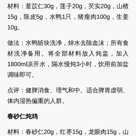
材料：薏苡仁30g，莲子20g，芡实20g，山楂
15g，陈皮5g，水鸭1只，猪瘦肉100g，生姜
10g。
做法：水鸭斩块洗净，焯水去除血沫；所有食
材洗净备用。将全部材料放入炖盅，加入
1800ml凉开水，隔水慢炖3小时，饮用前加盐
调味即可。
点评：健脾消食、理气和中。适合脾胃虚弱、
体内湿热偏重的人群。
春砂仁炖鸡
材料：春砂仁20g，红枣15g，龙眼肉15g，山