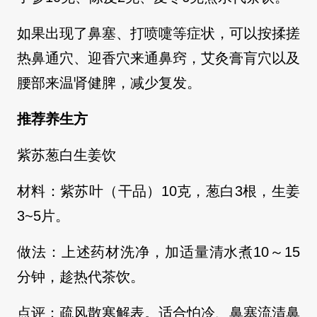
如果出现了鼻塞、打喷嚏等症状，可以按揉搓
热鼻通穴、迎香穴来通鼻窍，艾灸膏肓穴以及
腰部来温肾健脾，减少复发。
推荐养生方
紫苏葱白生姜饮
材料：紫苏叶（干品）10克，葱白3根，生姜
3~5片。
做法：上述药材洗净，加适量清水煮10～15
分钟，趁热代茶饮。
点评：疏风散寒解表。适合怕冷、鼻塞流清鼻