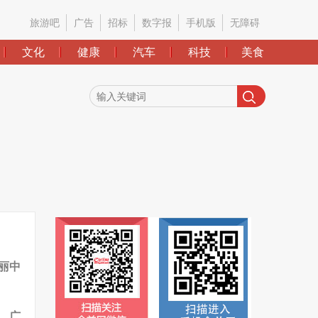
旅游吧
广告
招标
数字报
手机版
无障碍
文化
健康
汽车
科技
美食
丽中
、广