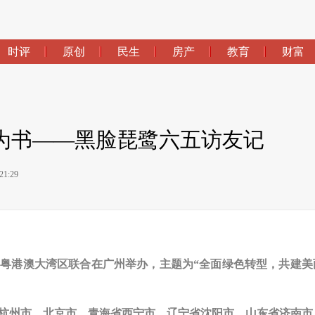
时评
原创
民生
房产
教育
财富
为书——黑脸琵鹭六五访友记
1:29
将由粤港澳大湾区联合在广州举办，主题为“全面绿色转型，共建美
杭州市、北京市、青海省西宁市、辽宁省沈阳市、山东省济南市