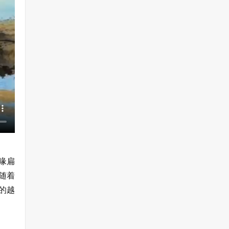
喙扁
随着
的越