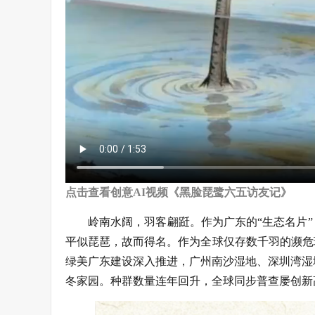
点击查看创意AI视频《黑脸琵鹭六五访友记》
岭南水阔，羽客翩跹。作为广东的“生态名片
平似琵琶，故而得名。作为全球仅存数千羽的濒危
绿美广东建设深入推进，广州南沙湿地、深圳湾湿
冬家园。种群数量连年回升，全球同步普查屡创新