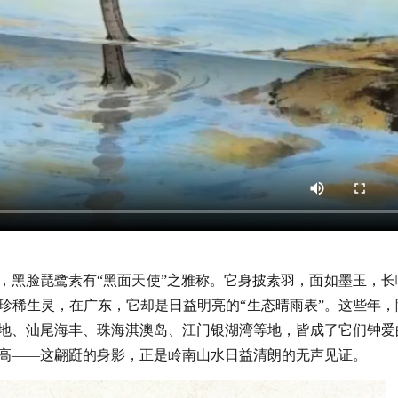
”，黑脸琵鹭素有“黑面天使”之雅称。它身披素羽，面如墨玉，长
珍稀生灵，在广东，它却是日益明亮的“生态晴雨表”。这些年，
地、汕尾海丰、珠海淇澳岛、江门银湖湾等地，皆成了它们钟爱
高——这翩跹的身影，正是岭南山水日益清朗的无声见证。