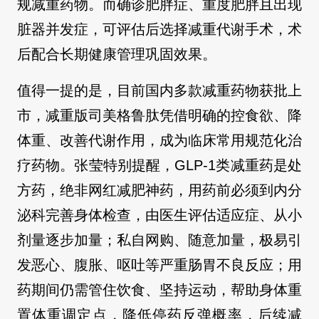
规减重药物。而确诊肥胖症、重度肥胖且出现
脏器并发症，可评估后选择减重代谢手术，术
后配合长期健康管理巩固效果。
值得一提的是，目前国内多款减重药物获批上
市，减重版司美格鲁肽凭借明确的控食欲、降
体重、改善代谢作用，成为临床常用规范化治
疗药物。张莹特别提醒，GLP-1类减重药是处
方药，绝非网红减肥神药，用药前必须到内分
泌科完善身体检查，由医生评估适应症、从小
剂量逐步加量；私自网购、随意加量，极易引
发恶心、腹胀、呕吐等严重肠胃不良反应；用
药期间仍需管住饮食、坚持运动，帮助身体重
置体重调定点，降低停药反弹概率，后续减