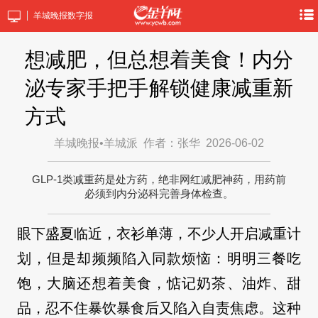
羊城晚报数字报
想减肥，但总想着美食！内分
泌专家手把手解锁健康减重新
方式
羊城晚报•羊城派
作者：张华
2026-06-02
GLP-1类减重药是处方药，绝非网红减肥神药，用药前
必须到内分泌科完善身体检查。
眼下盛夏临近，衣衫单薄，不少人开启减重计
划，但是却频频陷入同款烦恼：明明三餐吃
饱，大脑还想着美食，惦记奶茶、油炸、甜
品，忍不住暴饮暴食后又陷入自责焦虑。这种