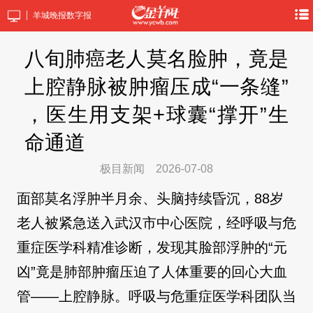
羊城晚报数字报
八旬肺癌老人莫名脸肿，竟是
上腔静脉被肿瘤压成“一条缝”
，医生用支架+球囊“撑开”生
命通道
极目新闻
2026-07-08
面部莫名浮肿半月余、头脑持续昏沉，88岁
老人被紧急送入武汉市中心医院，经呼吸与危
重症医学科精准诊断，发现其脸部浮肿的“元
凶”竟是肺部肿瘤压迫了人体重要的回心大血
管——上腔静脉。呼吸与危重症医学科团队当