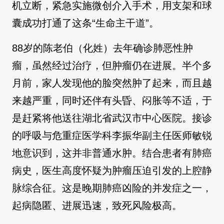
机立断，紧急实施微创介入手术，用支架和球
囊成功打通了这条“生命主干道”。
88岁的陈老伯（化姓）去年确诊肺恶性肿
瘤，虽然经过治疗，但肿瘤仍在进展。半个多
月前，家人发现他的脸突然肿了起来，而且越
来越严重，同时还伴有头昏、闷胀等不适，于
是赶紧将他送往湖北省武汉市中心医院。接诊
的呼吸与危重症医学科李振华副主任医师敏锐
地意识到，这并非普通水肿。结合患者有肺癌
病史，医生高度怀疑为肿瘤压迫引发的上腔静
脉综合征。这是晚期肺癌凶险的并发症之一，
起病隐匿、进展迅速，致死风险极高。