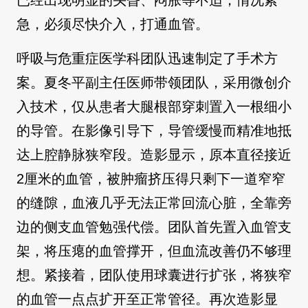
已经出现明显的头昏、闷胀等不适，情况紧
急，必须尽快介入，打通血管。
呼吸与危重症医学科团队迅速制定了手术方
案。夏冬平副主任医师带领团队，采用微创介
入技术，仅从患者大腿根部穿刺置入一根细小
的导管。在影像引导下，导管缓慢而精准地抵
达上腔静脉狭窄段。造影显示，原本直径接近
2厘米的血管，被肿瘤挤压得只剩下一道窄窄
的缝隙，血液几乎无法正常回流心脏，全靠旁
边的侧支血管勉强代偿。团队首先置入血管支
架，将压瘪的血管撑开，但血流改善仍不够理
想。紧接着，团队使用球囊进行扩张，将狭窄
的血管一点点扩开至正常管径。再次造影显